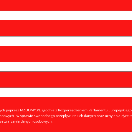
h poprzez MZDOMY.PL zgodnie z Rozporządzeniem Parlamentu Europejskiego I R
obowych i w sprawie swobodnego przepływu takich danych oraz uchylenia dyrek
zetwarzania danych osobowych.