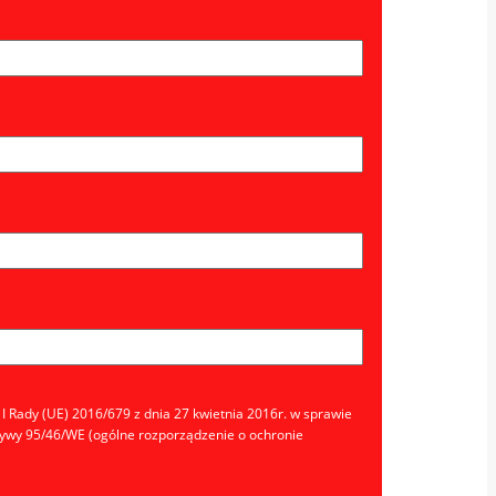
ady (UE) 2016/679 z dnia 27 kwietnia 2016r. w sprawie
tywy 95/46/WE (ogólne rozporządzenie o ochronie