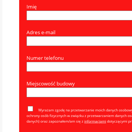
Imię
Adres e-mail
Numer telefonu
Miejscowość budowy
Wyrażam zgodę na przetwarzanie moich danych osobowyc
ochrony osób fizycznych w związku z przetwarzaniem danych os
danych) oraz zapoznałem/am się z
informacjami
dotyczącymi pr