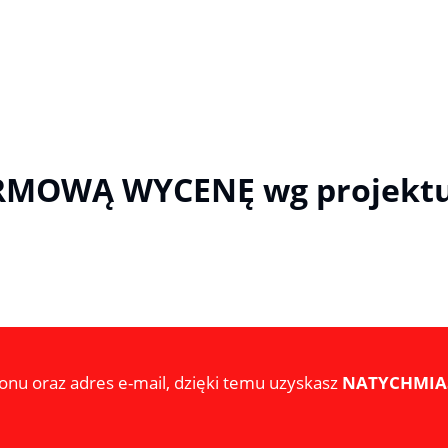
RMOWĄ WYCENĘ wg projektu 
onu oraz adres e-mail, dzięki temu uzyskasz
NATYCHMI