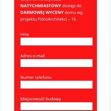
NATYCHMIASTOWY
dostęp do
DARMOWEJ WYCENY
domu wg.
projektu PióroArchitekci – 16
Imię
Adres e-mail
Numer telefonu
Miejscowość budowy