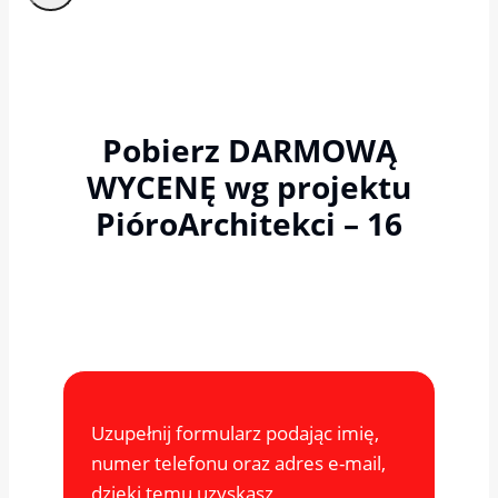
Pobierz DARMOWĄ
WYCENĘ wg projektu
PióroArchitekci – 16
Uzupełnij formularz podając imię,
numer telefonu oraz adres e-mail,
dzięki temu uzyskasz