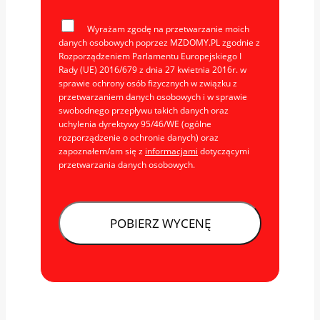
Wyrażam zgodę na przetwarzanie moich
danych osobowych poprzez MZDOMY.PL zgodnie z
Rozporządzeniem Parlamentu Europejskiego I
Rady (UE) 2016/679 z dnia 27 kwietnia 2016r. w
sprawie ochrony osób fizycznych w związku z
przetwarzaniem danych osobowych i w sprawie
swobodnego przepływu takich danych oraz
uchylenia dyrektywy 95/46/WE (ogólne
rozporządzenie o ochronie danych) oraz
zapoznałem/am się z
informacjami
dotyczącymi
przetwarzania danych osobowych.